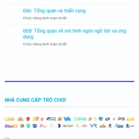
Tổng
công
quan
nghệ
66b: Tổng quan và triển vọng
về
độc
Chức năng bình luận bị tắt
66b:
mô
đáo
Tổng
hình
quan
66B: Tổng quan về mô hình ngôn ngữ lớn và ứng
ngôn
và
ngữ
dụng
triển
quy
Chức năng bình luận bị tắt
66B:
vọng
mô
Tổng
lớn
quan
66
về
tỷ
mô
tham
hình
số
ngôn
ngữ
lớn
và
ứng
NHÀ CUNG CẤP TRÒ CHƠI
dụng