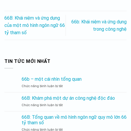
66B: Khái niệm và ứng dụng
66b: Khái niệm và ứng dụng
của một mô hình ngôn ngữ 66
trong công nghệ
tỷ tham số
TIN TỨC MỚI NHẤT
66b – một cái nhìn tổng quan
Chức năng bình luận bị tắt
66b
–
một
66B: Khám phá một dự án công nghệ độc đáo
cái
Chức năng bình luận bị tắt
66B:
nhìn
Khám
tổng
phá
quan
66B: Tổng quan về mô hình ngôn ngữ quy mô lớn 66
một
tỷ tham số
dự
Chức năng bình luận bị tắt
66B:
án