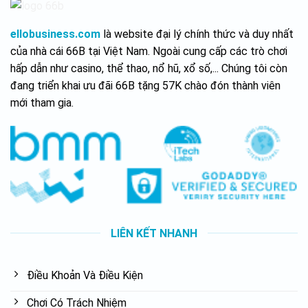
ellobusiness.com
là website đại lý chính thức và duy nhất
của nhà cái 66B tại Việt Nam. Ngoài cung cấp các trò chơi
hấp dẫn như casino, thể thao, nổ hũ, xổ số,... Chúng tôi còn
đang triển khai ưu đãi 66B tặng 57K chào đón thành viên
mới tham gia.
LIÊN KẾT NHANH
Điều Khoản Và Điều Kiện
Chơi Có Trách Nhiệm