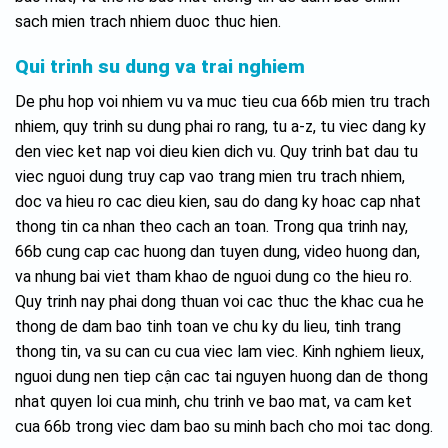
sach mien trach nhiem duoc thuc hien.
Qui trinh su dung va trai nghiem
De phu hop voi nhiem vu va muc tieu cua 66b mien tru trach
nhiem, quy trinh su dung phai ro rang, tu a-z, tu viec dang ky
den viec ket nap voi dieu kien dich vu. Quy trinh bat dau tu
viec nguoi dung truy cap vao trang mien tru trach nhiem,
doc va hieu ro cac dieu kien, sau do dang ky hoac cap nhat
thong tin ca nhan theo cach an toan. Trong qua trinh nay,
66b cung cap cac huong dan tuyen dung, video huong dan,
va nhung bai viet tham khao de nguoi dung co the hieu ro.
Quy trinh nay phai dong thuan voi cac thuc the khac cua he
thong de dam bao tinh toan ve chu ky du lieu, tinh trang
thong tin, va su can cu cua viec lam viec. Kinh nghiem lieux,
nguoi dung nen tiep cận cac tai nguyen huong dan de thong
nhat quyen loi cua minh, chu trinh ve bao mat, va cam ket
cua 66b trong viec dam bao su minh bach cho moi tac dong.