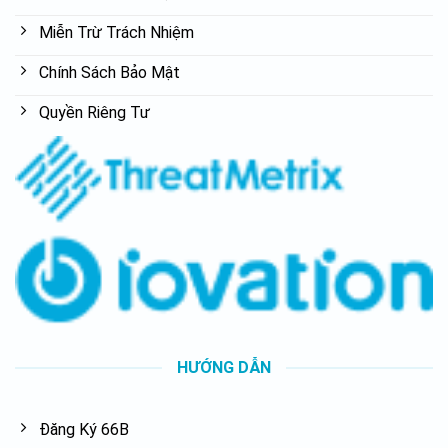
Miễn Trừ Trách Nhiệm
Chính Sách Bảo Mật
Quyền Riêng Tư
HƯỚNG DẪN
Đăng Ký 66B