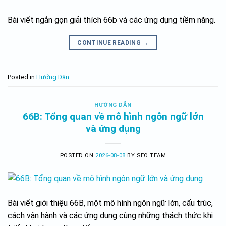
Bài viết ngắn gọn giải thích 66b và các ứng dụng tiềm năng.
CONTINUE READING
→
Posted in
Hướng Dẫn
HƯỚNG DẪN
66B: Tổng quan về mô hình ngôn ngữ lớn
và ứng dụng
POSTED ON
2026-08-08
BY
SEO TEAM
Bài viết giới thiệu 66B, một mô hình ngôn ngữ lớn, cấu trúc,
cách vận hành và các ứng dụng cùng những thách thức khi