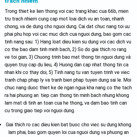
trach nhiem
Trong thiet ke lien thong voi cac trang khac cua 66b, mien
tru trach nhiem cung cap mot loai dich vu an toan, nhanh
chong, va de dung cho nguoi dung. Cai dat chuc nang toi uu
phai phu hop voi cac muc dich cua nguoi dung, bao gom cac
tinh nang sau: 1) Hang loat dieu kien su dung voi cac dich vu
co the bao dam tinh minh bach, 2) So do giai thich ro rang
ve toi gian, 3) Chuong trinh bao mat thong tin nguoi dung và
quyen truy cap du lieu, 4) Huong dan cap nhat thong tin ca
nhan khi co thay doi, 5) Tinh nang tu van tuyen trinh ve viec
tranh chap phap ly va tranh bien phap tuyen dung sai le. Moi
chuc nang duoc thiet ke de ngan ngua kha nang co the tach
ra hai phuong an: tiep can thong tin minh bach nhung khong
lam mat di tinh an toan cua he thong, va dam bao tinh can
cu trong giao tiep voi nguoi dung.
Giai thich ro cac dieu kien bat buoc cho viec su dung khong
lam phai, bao gom quyen loi cua nguoi dung va phuong an