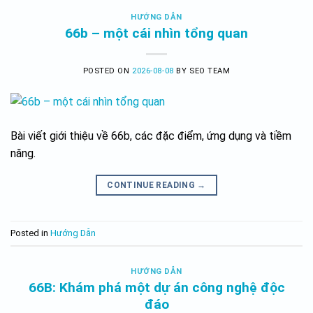
HƯỚNG DẪN
66b – một cái nhìn tổng quan
POSTED ON
2026-08-08
BY
SEO TEAM
Bài viết giới thiệu về 66b, các đặc điểm, ứng dụng và tiềm
năng.
CONTINUE READING
→
Posted in
Hướng Dẫn
HƯỚNG DẪN
66B: Khám phá một dự án công nghệ độc
đáo