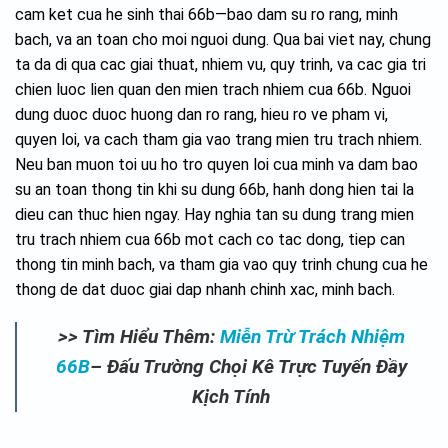
cam ket cua he sinh thai 66b—bao dam su ro rang, minh
bach, va an toan cho moi nguoi dung. Qua bai viet nay, chung
ta da di qua cac giai thuat, nhiem vu, quy trinh, va cac gia tri
chien luoc lien quan den mien trach nhiem cua 66b. Nguoi
dung duoc duoc huong dan ro rang, hieu ro ve pham vi,
quyen loi, va cach tham gia vao trang mien tru trach nhiem.
Neu ban muon toi uu ho tro quyen loi cua minh va dam bao
su an toan thong tin khi su dung 66b, hanh dong hien tai la
dieu can thuc hien ngay. Hay nghia tan su dung trang mien
tru trach nhiem cua 66b mot cach co tac dong, tiep can
thong tin minh bach, va tham gia vao quy trinh chung cua he
thong de dat duoc giai dap nhanh chinh xac, minh bach.
>> Tìm Hiểu Thêm:
Miễn Trừ Trách Nhiệm
66B
– Đấu Trường Chọi Kê Trực Tuyến Đầy
Kịch Tính