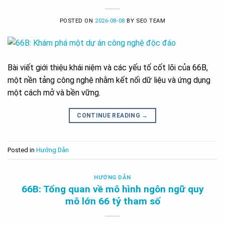
POSTED ON
2026-08-08
BY
SEO TEAM
Bài viết giới thiệu khái niệm và các yếu tố cốt lõi của 66B,
một nền tảng công nghệ nhằm kết nối dữ liệu và ứng dụng
một cách mở và bền vững.
CONTINUE READING
→
Posted in
Hướng Dẫn
HƯỚNG DẪN
66B: Tổng quan về mô hình ngôn ngữ quy
mô lớn 66 tỷ tham số