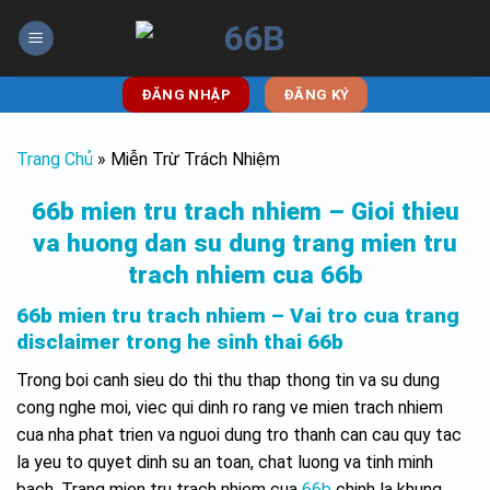
Skip
to
content
ĐĂNG NHẬP
ĐĂNG KÝ
Trang Chủ
»
Miễn Trừ Trách Nhiệm
66b mien tru trach nhiem – Gioi thieu
va huong dan su dung trang mien tru
trach nhiem cua 66b
66b mien tru trach nhiem – Vai tro cua trang
disclaimer trong he sinh thai 66b
Trong boi canh sieu do thi thu thap thong tin va su dung
cong nghe moi, viec qui dinh ro rang ve mien trach nhiem
cua nha phat trien va nguoi dung tro thanh can cau quy tac
la yeu to quyet dinh su an toan, chat luong va tinh minh
bach. Trang mien tru trach nhiem cua
66b
chinh la khung