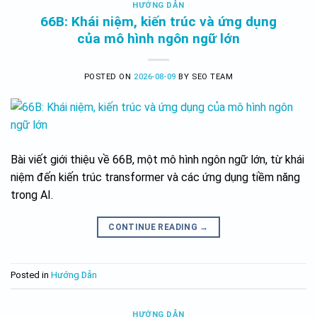
HƯỚNG DẪN
66B: Khái niệm, kiến trúc và ứng dụng
của mô hình ngôn ngữ lớn
POSTED ON
2026-08-09
BY
SEO TEAM
Bài viết giới thiệu về 66B, một mô hình ngôn ngữ lớn, từ khái
niệm đến kiến trúc transformer và các ứng dụng tiềm năng
trong AI.
CONTINUE READING
→
Posted in
Hướng Dẫn
HƯỚNG DẪN