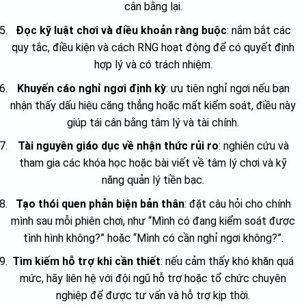
cân bằng lại.
Đọc kỹ luật chơi và điều khoản ràng buộc
: nắm bắt các
quy tắc, điều kiện và cách RNG hoạt động để có quyết định
hợp lý và có trách nhiệm.
Khuyến cáo nghỉ ngơi định kỳ
: ưu tiên nghỉ ngơi nếu bạn
nhận thấy dấu hiệu căng thẳng hoặc mất kiểm soát, điều này
giúp tái cân bằng tâm lý và tài chính.
Tài nguyên giáo dục về nhận thức rủi ro
: nghiên cứu và
tham gia các khóa học hoặc bài viết về tâm lý chơi và kỹ
năng quản lý tiền bạc.
Tạo thói quen phản biện bản thân
: đặt câu hỏi cho chính
mình sau mỗi phiên chơi, như “Mình có đang kiểm soát được
tình hình không?” hoặc “Mình có cần nghỉ ngơi không?”.
Tìm kiếm hỗ trợ khi cần thiết
: nếu cảm thấy khó khăn quá
mức, hãy liên hệ với đội ngũ hỗ trợ hoặc tổ chức chuyên
nghiệp để được tư vấn và hỗ trợ kịp thời.