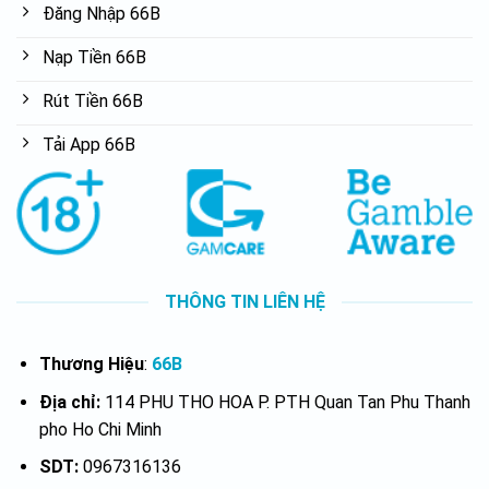
Đăng Nhập 66B
Nạp Tiền 66B
Rút Tiền 66B
Tải App 66B
THÔNG TIN LIÊN HỆ
Thương Hiệu
:
66B
Địa chỉ:
114 PHU THO HOA P. PTH Quan Tan Phu Thanh
pho Ho Chi Minh
SDT:
0967316136