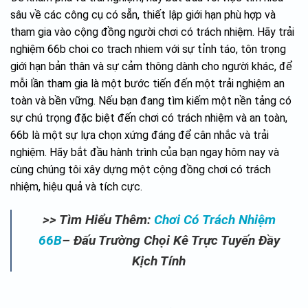
sâu về các công cụ có sẵn, thiết lập giới hạn phù hợp và
tham gia vào cộng đồng người chơi có trách nhiệm. Hãy trải
nghiệm 66b choi co trach nhiem với sự tỉnh táo, tôn trọng
giới hạn bản thân và sự cảm thông dành cho người khác, để
mỗi lần tham gia là một bước tiến đến một trải nghiệm an
toàn và bền vững. Nếu bạn đang tìm kiếm một nền tảng có
sự chú trọng đặc biệt đến chơi có trách nhiệm và an toàn,
66b là một sự lựa chọn xứng đáng để cân nhắc và trải
nghiệm. Hãy bắt đầu hành trình của bạn ngay hôm nay và
cùng chúng tôi xây dựng một cộng đồng chơi có trách
nhiệm, hiệu quả và tích cực.
>> Tìm Hiểu Thêm:
Chơi Có Trách Nhiệm
66B
– Đấu Trường Chọi Kê Trực Tuyến Đầy
Kịch Tính