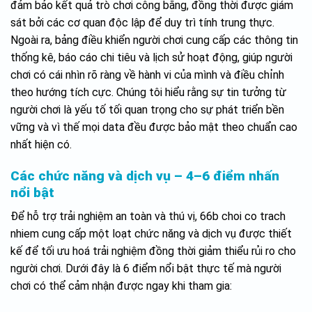
đảm bảo kết quả trò chơi công bằng, đồng thời được giám
sát bởi các cơ quan độc lập để duy trì tính trung thực.
Ngoài ra, bảng điều khiển người chơi cung cấp các thông tin
thống kê, báo cáo chi tiêu và lịch sử hoạt động, giúp người
chơi có cái nhìn rõ ràng về hành vi của mình và điều chỉnh
theo hướng tích cực. Chúng tôi hiểu rằng sự tin tưởng từ
người chơi là yếu tố tối quan trọng cho sự phát triển bền
vững và vì thế mọi data đều được bảo mật theo chuẩn cao
nhất hiện có.
Các chức năng và dịch vụ – 4–6 điểm nhấn
nổi bật
Để hỗ trợ trải nghiệm an toàn và thú vị, 66b choi co trach
nhiem cung cấp một loạt chức năng và dịch vụ được thiết
kế để tối ưu hoá trải nghiệm đồng thời giảm thiểu rủi ro cho
người chơi. Dưới đây là 6 điểm nổi bật thực tế mà người
chơi có thể cảm nhận được ngay khi tham gia: