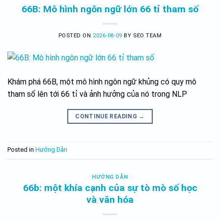
66B: Mô hình ngôn ngữ lớn 66 tỉ tham số
POSTED ON
2026-08-09
BY
SEO TEAM
Khám phá 66B, một mô hình ngôn ngữ khủng có quy mô
tham số lên tới 66 tỉ và ảnh hưởng của nó trong NLP
CONTINUE READING
→
Posted in
Hướng Dẫn
HƯỚNG DẪN
66b: một khía cạnh của sự tò mò số học
và văn hóa