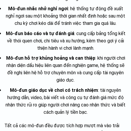
Mô-đun nhắc nhở nghỉ ngơi
: hệ thống tự động đề xuất
nghỉ ngơi sau một khoảng thời gian nhất định hoặc sau một
chu kỳ chơi kéo dài để tránh việc tham gia quá lâu.
Mô-đun báo cáo và tự đánh giá
: cung cấp bảng tổng kết
về thói quen chơi, chi tiêu và xu hướng, kèm theo gợi ý cải
thiện hành vi chơi lành mạnh.
Mô-đun hỗ trợ khủng hoảng và can thiệp
: khi người chơi
nhận diện dấu hiệu liên quan đến nghiện game, hệ thống sẽ
đề nghị liên hệ hỗ trợ chuyên môn và cung cấp tài nguyên
giáo dục.
Mô-đun giáo dục về chơi có trách nhiệm
: tài nguyên
hướng dẫn, video, bài viết và công cụ tự đánh giá mức độ
nhận thức rủi ro giúp người chơi nâng cao nhận thức và biết
cách quản lý tiền bạc.
Tất cả các mô-đun đều được tích hợp mượt mà vào trải