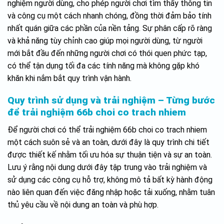
nghiệm người dùng, cho phép người chơi tìm thấy thông tin
và công cụ một cách nhanh chóng, đồng thời đảm bảo tính
nhất quán giữa các phần của nền tảng. Sự phân cấp rõ ràng
và khả năng tùy chỉnh cao giúp mọi người dùng, từ người
mới bắt đầu đến những người chơi có thói quen phức tạp,
có thể tận dụng tối đa các tính năng mà không gặp khó
khăn khi nắm bắt quy trình vận hành.
Quy trình sử dụng và trải nghiệm – Từng bước
để trải nghiệm 66b choi co trach nhiem
Để người chơi có thể trải nghiệm 66b choi co trach nhiem
một cách suôn sẻ và an toàn, dưới đây là quy trình chi tiết
được thiết kế nhằm tối ưu hóa sự thuận tiện và sự an toàn.
Lưu ý rằng nội dung dưới đây tập trung vào trải nghiệm và
sử dụng các công cụ hỗ trợ, không mô tả bất kỳ hành động
nào liên quan đến việc đăng nhập hoặc tải xuống, nhằm tuân
thủ yêu cầu về nội dung an toàn và phù hợp.