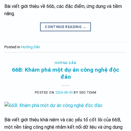
Bài viết giới thiệu về 66b, các đặc điểm, ứng dụng và tiềm
năng.
CONTINUE READING
→
Posted in
Hướng Dẫn
HƯỚNG DẪN
66B: Khám phá một dự án công nghệ độc
đáo
POSTED ON
2026-08-09
BY
SEO TEAM
Bài viết giới thiệu khái niệm và các yếu tố cốt lõi của 66B,
một nền tảng công nghệ nhằm kết nối dữ liệu và ứng dụng