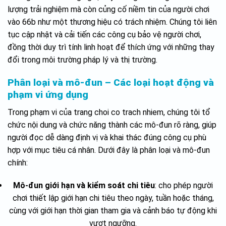
lượng trải nghiệm mà còn củng cố niềm tin của người chơi
vào 66b như một thương hiệu có trách nhiệm. Chúng tôi liên
tục cập nhật và cải tiến các công cụ bảo vệ người chơi,
đồng thời duy trì tính linh hoạt để thích ứng với những thay
đổi trong môi trường pháp lý và thị trường.
Phân loại và mô-đun – Các loại hoạt động và
phạm vi ứng dụng
Trong phạm vi của trang choi co trach nhiem, chúng tôi tổ
chức nội dung và chức năng thành các mô-đun rõ ràng, giúp
người đọc dễ dàng định vị và khai thác đúng công cụ phù
hợp với mục tiêu cá nhân. Dưới đây là phân loại và mô-đun
chính:
Mô-đun giới hạn và kiểm soát chi tiêu
: cho phép người
chơi thiết lập giới hạn chi tiêu theo ngày, tuần hoặc tháng,
cùng với giới hạn thời gian tham gia và cảnh báo tự động khi
vượt ngưỡng.