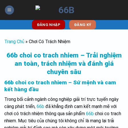
Skip
to
content
ĐĂNG NHẬP
ĐĂNG KÝ
Trang Chủ
»
Chơi Có Trách Nhiệm
66b choi co trach nhiem – Trải nghiệm
an toàn, trách nhiệm và đánh giá
chuyên sâu
66b choi co trach nhiem – Sứ mệnh và cam
kết hàng đầu
Trong bối cảnh ngành công nghiệp giải trí trực tuyến ngày
càng phát triển,
66b
đã khẳng định cam kết mạnh mẽ với
chơi có trách nhiệm thông qua sản phẩm
66b
choi co trach
nhiem. Mục tiêu của chúng tôi không chỉ là mang lại trải
nghiệm giải trí đỉnh cao mà còn xây dựng một môi trường