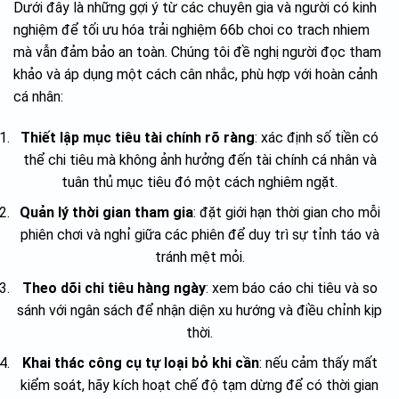
Dưới đây là những gợi ý từ các chuyên gia và người có kinh
nghiệm để tối ưu hóa trải nghiệm 66b choi co trach nhiem
mà vẫn đảm bảo an toàn. Chúng tôi đề nghị người đọc tham
khảo và áp dụng một cách cân nhắc, phù hợp với hoàn cảnh
cá nhân:
Thiết lập mục tiêu tài chính rõ ràng
: xác định số tiền có
thể chi tiêu mà không ảnh hưởng đến tài chính cá nhân và
tuân thủ mục tiêu đó một cách nghiêm ngặt.
Quản lý thời gian tham gia
: đặt giới hạn thời gian cho mỗi
phiên chơi và nghỉ giữa các phiên để duy trì sự tỉnh táo và
tránh mệt mỏi.
Theo dõi chi tiêu hàng ngày
: xem báo cáo chi tiêu và so
sánh với ngân sách để nhận diện xu hướng và điều chỉnh kịp
thời.
Khai thác công cụ tự loại bỏ khi cần
: nếu cảm thấy mất
kiểm soát, hãy kích hoạt chế độ tạm dừng để có thời gian