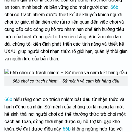
an toàn, minh bạch và bền vững cho mọi người chơi.
66b
choi co trach nhiem được thiết kế để khuyến khích người
chơi tự giác, nhận diện các rủi ro liên quan đến việc chơi và
cung cấp các công cụ hỗ trợ nhằm hạn chế ảnh hưởng tiêu
cực của hoạt động giải trí trên nền tảng. Với tầm nhìn lâu
dài, chúng tôi kiên định phát triển các tính năng và thiết kế
UX/UI giúp người chơi nhận thức rõ giới hạn, quản lý thời gian
và nguồn lực của bản thân.
66b choi co trach nhiem – Sứ mệnh và cam kết hàng đầu
66b
hiểu rằng chơi có trách nhiệm bắt đầu từ nhận thức và
hành động cá nhân. Sứ mệnh của chúng tôi là mang lại một
hệ sinh thái nơi người chơi có thể thưởng thức trò chơi một
cách an toàn, đồng thời nhận được sự hỗ trợ khi gặp khó
khăn. Để đạt được điều này,
66b
không ngừng hợp tác với