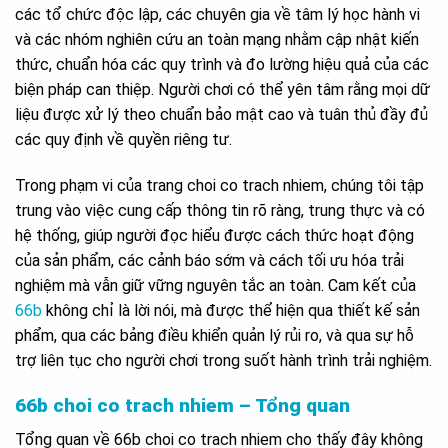
các tổ chức độc lập, các chuyên gia về tâm lý học hành vi
và các nhóm nghiên cứu an toàn mạng nhằm cập nhật kiến
thức, chuẩn hóa các quy trình và đo lường hiệu quả của các
biện pháp can thiệp. Người chơi có thể yên tâm rằng mọi dữ
liệu được xử lý theo chuẩn bảo mật cao và tuân thủ đầy đủ
các quy định về quyền riêng tư.
Trong phạm vi của trang choi co trach nhiem, chúng tôi tập
trung vào việc cung cấp thông tin rõ ràng, trung thực và có
hệ thống, giúp người đọc hiểu được cách thức hoạt động
của sản phẩm, các cảnh báo sớm và cách tối ưu hóa trải
nghiệm mà vẫn giữ vững nguyên tắc an toàn. Cam kết của
66b
không chỉ là lời nói, mà được thể hiện qua thiết kế sản
phẩm, qua các bảng điều khiển quản lý rủi ro, và qua sự hỗ
trợ liên tục cho người chơi trong suốt hành trình trải nghiệm.
66b choi co trach nhiem – Tổng quan
Tổng quan về 66b choi co trach nhiem cho thấy đây không