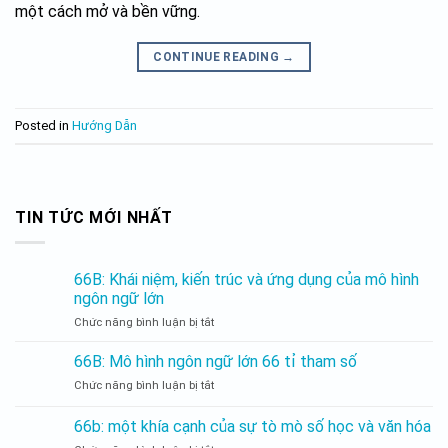
một cách mở và bền vững.
CONTINUE READING
→
Posted in
Hướng Dẫn
TIN TỨC MỚI NHẤT
66B: Khái niệm, kiến trúc và ứng dụng của mô hình
ngôn ngữ lớn
Chức năng bình luận bị tắt
66B:
Khái
niệm,
66B: Mô hình ngôn ngữ lớn 66 tỉ tham số
kiến
Chức năng bình luận bị tắt
66B:
trúc
Mô
và
hình
66b: một khía cạnh của sự tò mò số học và văn hóa
ứng
ngôn
dụng