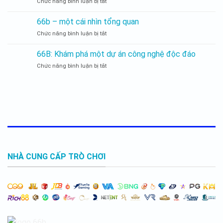
Chức năng bình luận bị tắt
66b:
ngữ
của
một
lớn
mô
khía
66
66b – một cái nhìn tổng quan
hình
cạnh
tỉ
ngôn
Chức năng bình luận bị tắt
66b
của
tham
ngữ
–
sự
số
lớn
một
tò
66B: Khám phá một dự án công nghệ độc đáo
cái
mò
Chức năng bình luận bị tắt
66B:
nhìn
số
Khám
tổng
học
phá
quan
và
một
văn
dự
hóa
án
công
nghệ
độc
đáo
NHÀ CUNG CẤP TRÒ CHƠI