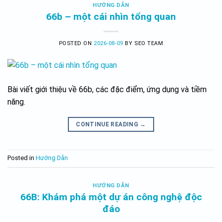
HƯỚNG DẪN
66b – một cái nhìn tổng quan
POSTED ON
2026-08-09
BY
SEO TEAM
Bài viết giới thiệu về 66b, các đặc điểm, ứng dụng và tiềm
năng.
CONTINUE READING
→
Posted in
Hướng Dẫn
HƯỚNG DẪN
66B: Khám phá một dự án công nghệ độc
đáo