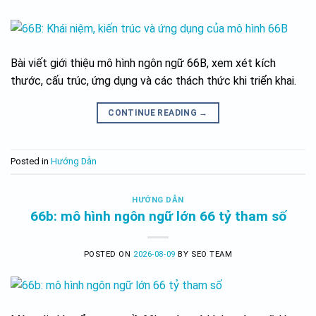
Bài viết giới thiệu mô hình ngôn ngữ 66B, xem xét kích
thước, cấu trúc, ứng dụng và các thách thức khi triển khai.
CONTINUE READING
→
Posted in
Hướng Dẫn
HƯỚNG DẪN
66b: mô hình ngôn ngữ lớn 66 tỷ tham số
POSTED ON
2026-08-09
BY
SEO TEAM