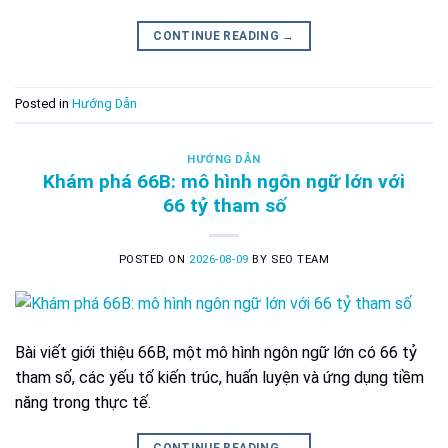
CONTINUE READING
→
Posted in
Hướng Dẫn
HƯỚNG DẪN
Khám phá 66B: mô hình ngôn ngữ lớn với
66 tỷ tham số
POSTED ON
2026-08-09
BY
SEO TEAM
Bài viết giới thiệu 66B, một mô hình ngôn ngữ lớn có 66 tỷ
tham số, các yếu tố kiến trúc, huấn luyện và ứng dụng tiềm
năng trong thực tế.