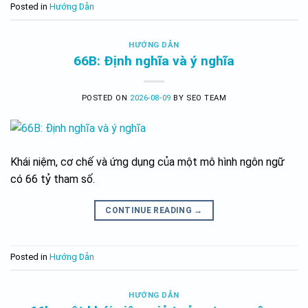
Posted in
Hướng Dẫn
HƯỚNG DẪN
66B: Định nghĩa và ý nghĩa
POSTED ON
2026-08-09
BY
SEO TEAM
Khái niệm, cơ chế và ứng dụng của một mô hình ngôn ngữ
có 66 tỷ tham số.
CONTINUE READING
→
Posted in
Hướng Dẫn
HƯỚNG DẪN