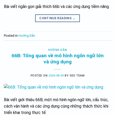
Bài viết ngắn gọn giải thích 66b và các ứng dụng tiềm năng.
CONTINUE READING
→
Posted in
Hướng Dẫn
HƯỚNG DẪN
66B: Tổng quan về mô hình ngôn ngữ lớn
và ứng dụng
POSTED ON
2026-08-09
BY
SEO TEAM
Bài viết giới thiệu 66B, một mô hình ngôn ngữ lớn, cấu trúc,
cách vận hành và các ứng dụng cùng những thách thức khi
triển khai trong thực tế.