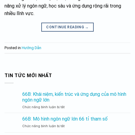
năng xử lý ngôn ngữ, học sâu và ứng dụng rộng rãi trong
nhiều lĩnh vực.
CONTINUE READING
→
Posted in
Hướng Dẫn
TIN TỨC MỚI NHẤT
66B: Khái niệm, kiến trúc và ứng dụng của mô hình
ngôn ngữ lớn
Chức năng bình luận bị tắt
66B:
Khái
niệm,
66B: Mô hình ngôn ngữ lớn 66 tỉ tham số
kiến
Chức năng bình luận bị tắt
66B:
trúc
Mô
và