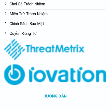
Chơi Có Trách Nhiệm
Miễn Trừ Trách Nhiệm
Chính Sách Bảo Mật
Quyền Riêng Tư
HƯỚNG DẪN