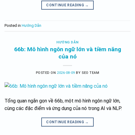
CONTINUE READING
→
Posted in
Hướng Dẫn
HƯỚNG DẪN
66b: Mô hình ngôn ngữ lớn và tiềm năng
của nó
POSTED ON
2026-08-09
BY
SEO TEAM
Tổng quan ngắn gọn về 66b, một mô hình ngôn ngữ lớn,
cùng các đặc điểm và ứng dụng của nó trong AI và NLP.
CONTINUE READING
→