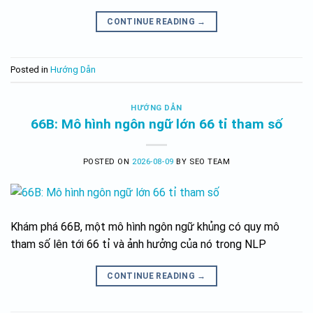
CONTINUE READING
→
Posted in
Hướng Dẫn
HƯỚNG DẪN
66B: Mô hình ngôn ngữ lớn 66 tỉ tham số
POSTED ON
2026-08-09
BY
SEO TEAM
Khám phá 66B, một mô hình ngôn ngữ khủng có quy mô
tham số lên tới 66 tỉ và ảnh hưởng của nó trong NLP
CONTINUE READING
→