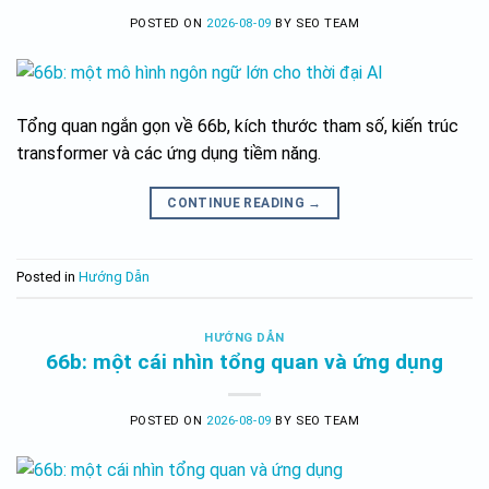
POSTED ON
2026-08-09
BY
SEO TEAM
Tổng quan ngắn gọn về 66b, kích thước tham số, kiến trúc
transformer và các ứng dụng tiềm năng.
CONTINUE READING
→
Posted in
Hướng Dẫn
HƯỚNG DẪN
66b: một cái nhìn tổng quan và ứng dụng
POSTED ON
2026-08-09
BY
SEO TEAM