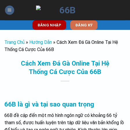
Skip
to
content
ĐĂNG NHẬP
ĐĂNG KÝ
Trang Chủ
»
Hướng Dẫn
»
Cách Xem Đá Gà Online Tại Hệ
Thống Cá Cược Của 66B
Cách Xem Đá Gà Online Tại Hệ
Thống Cá Cược Của 66B
66B là gì và tại sao quan trọng
66B đề cập đến một mô hình ngôn ngữ có khoảng 66 tỷ
tham số, được huấn luyện trên tập dữ liệu văn bản khổng lồ
để hiểu và tạo ra ngôn ngữ tự nhiên. Kích thước lớn giúp