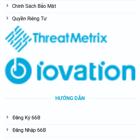
Chính Sách Bảo Mật
Quyền Riêng Tư
HƯỚNG DẪN
Đăng Ký 66B
Đăng Nhập 66B