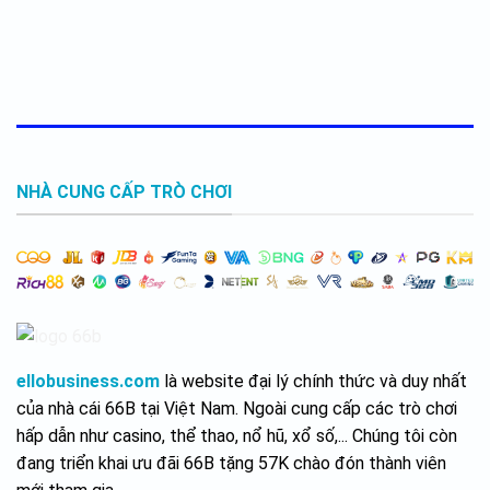
Khám
tổng
học
phá
quan
và
một
văn
dự
hóa
án
công
nghệ
độc
đáo
NHÀ CUNG CẤP TRÒ CHƠI
ellobusiness.com
là website đại lý chính thức và duy nhất
của nhà cái 66B tại Việt Nam. Ngoài cung cấp các trò chơi
hấp dẫn như casino, thể thao, nổ hũ, xổ số,... Chúng tôi còn
đang triển khai ưu đãi 66B tặng 57K chào đón thành viên