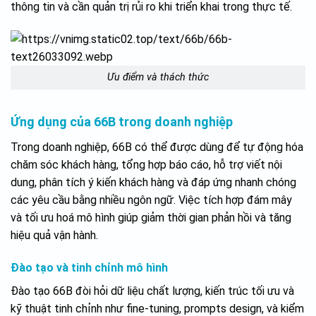
thông tin và cần quản trị rủi ro khi triển khai trong thực tế.
Ưu điểm và thách thức
Ứng dụng của 66B trong doanh nghiệp
Trong doanh nghiệp, 66B có thể được dùng để tự động hóa
chăm sóc khách hàng, tổng hợp báo cáo, hỗ trợ viết nội
dung, phân tích ý kiến khách hàng và đáp ứng nhanh chóng
các yêu cầu bằng nhiều ngôn ngữ. Việc tích hợp đám mây
và tối ưu hoá mô hình giúp giảm thời gian phản hồi và tăng
hiệu quả vận hành.
Đào tạo và tinh chỉnh mô hình
Đào tạo 66B đòi hỏi dữ liệu chất lượng, kiến trúc tối ưu và
kỹ thuật tinh chỉnh như fine-tuning, prompts design, và kiểm