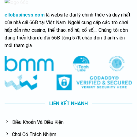
ellobusiness.com
là website đại lý chính thức và duy nhất
của nhà cái 66B tại Việt Nam. Ngoài cung cấp các trò chơi
hấp dẫn như casino, thể thao, nổ hũ, xổ số,... Chúng tôi còn
đang triển khai ưu đãi 66B tặng 57K chào đón thành viên
mới tham gia.
LIÊN KẾT NHANH
Điều Khoản Và Điều Kiện
Chơi Có Trách Nhiệm