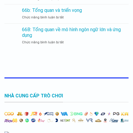
Tổng
công
quan
nghệ
66b: Tổng quan và triển vọng
về
độc
Chức năng bình luận bị tắt
66b:
mô
đáo
Tổng
hình
quan
66B: Tổng quan về mô hình ngôn ngữ lớn và ứng
ngôn
và
ngữ
dụng
triển
quy
Chức năng bình luận bị tắt
66B:
vọng
mô
Tổng
lớn
quan
66
về
tỷ
mô
tham
hình
số
ngôn
ngữ
lớn
và
ứng
NHÀ CUNG CẤP TRÒ CHƠI
dụng