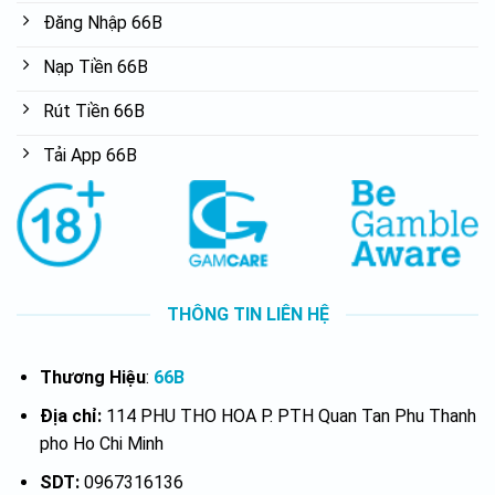
Đăng Nhập 66B
Nạp Tiền 66B
Rút Tiền 66B
Tải App 66B
THÔNG TIN LIÊN HỆ
Thương Hiệu
:
66B
Địa chỉ:
114 PHU THO HOA P. PTH Quan Tan Phu Thanh
pho Ho Chi Minh
SDT:
0967316136