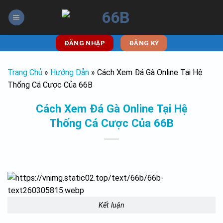
Skip
to
content
ĐĂNG NHẬP
ĐĂNG KÝ
Trang Chủ
»
Hướng Dẫn
»
Cách Xem Đá Gà Online Tại Hệ
Thống Cá Cược Của 66B
Cách Xem Đá Gà Online Tại Hệ
Thống Cá Cược Của 66B
Kết luận