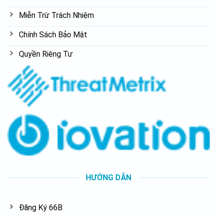
Miễn Trừ Trách Nhiệm
Chính Sách Bảo Mật
Quyền Riêng Tư
HƯỚNG DẪN
Đăng Ký 66B