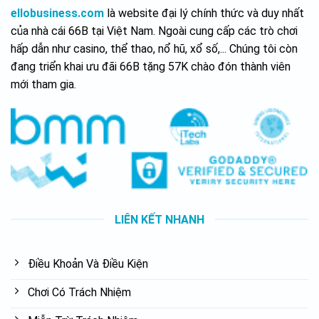
ellobusiness.com
là website đại lý chính thức và duy nhất
của nhà cái 66B tại Việt Nam. Ngoài cung cấp các trò chơi
hấp dẫn như casino, thể thao, nổ hũ, xổ số,... Chúng tôi còn
đang triển khai ưu đãi 66B tặng 57K chào đón thành viên
mới tham gia.
LIÊN KẾT NHANH
Điều Khoản Và Điều Kiện
Chơi Có Trách Nhiệm