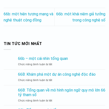
66b: một hiện tượng mạng và
66b: một khái niệm giả tưởng
nghệ thuật cộng đồng
trong công nghệ số
TIN TỨC MỚI NHẤT
66b – một cái nhìn tổng quan
Chức năng bình luận bị tắt
66b
–
một
66B: Khám phá một dự án công nghệ độc đáo
cái
Chức năng bình luận bị tắt
66B:
nhìn
Khám
tổng
phá
quan
66B: Tổng quan về mô hình ngôn ngữ quy mô lớn 66
một
tỷ tham số
dự
Chức năng bình luận bị tắt
66B:
án
Tổng
công
quan