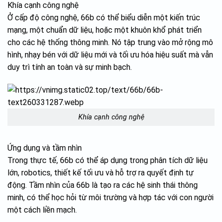
Khía cạnh công nghệ
Ở cấp độ công nghệ, 66b có thể biểu diễn một kiến trúc
mạng, một chuẩn dữ liệu, hoặc một khuôn khổ phát triển
cho các hệ thống thông minh. Nó tập trung vào mở rộng mô
hình, nhạy bén với dữ liệu mới và tối ưu hóa hiệu suất mà vẫn
duy trì tính an toàn và sự minh bạch.
Khía cạnh công nghệ
Ứng dụng và tầm nhìn
Trong thực tế, 66b có thể áp dụng trong phân tích dữ liệu
lớn, robotics, thiết kế tối ưu và hỗ trợ ra quyết định tự
động. Tầm nhìn của 66b là tạo ra các hệ sinh thái thông
minh, có thể học hỏi từ môi trường và hợp tác với con người
một cách liền mạch.