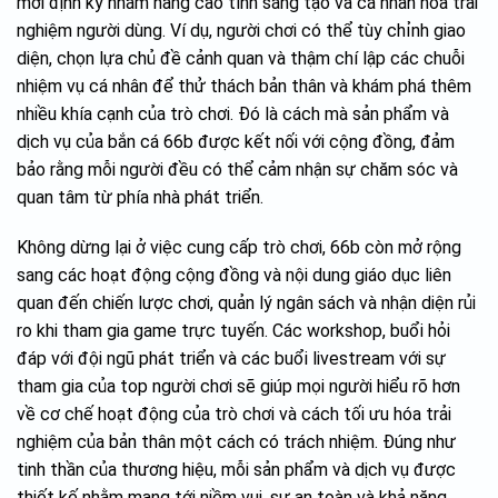
mới định kỳ nhằm nâng cao tính sáng tạo và cá nhân hóa trải
nghiệm người dùng. Ví dụ, người chơi có thể tùy chỉnh giao
diện, chọn lựa chủ đề cảnh quan và thậm chí lập các chuỗi
nhiệm vụ cá nhân để thử thách bản thân và khám phá thêm
nhiều khía cạnh của trò chơi. Đó là cách mà sản phẩm và
dịch vụ của bắn cá 66b được kết nối với cộng đồng, đảm
bảo rằng mỗi người đều có thể cảm nhận sự chăm sóc và
quan tâm từ phía nhà phát triển.
Không dừng lại ở việc cung cấp trò chơi, 66b còn mở rộng
sang các hoạt động cộng đồng và nội dung giáo dục liên
quan đến chiến lược chơi, quản lý ngân sách và nhận diện rủi
ro khi tham gia game trực tuyến. Các workshop, buổi hỏi
đáp với đội ngũ phát triển và các buổi livestream với sự
tham gia của top người chơi sẽ giúp mọi người hiểu rõ hơn
về cơ chế hoạt động của trò chơi và cách tối ưu hóa trải
nghiệm của bản thân một cách có trách nhiệm. Đúng như
tinh thần của thương hiệu, mỗi sản phẩm và dịch vụ được
thiết kế nhằm mang tới niềm vui, sự an toàn và khả năng