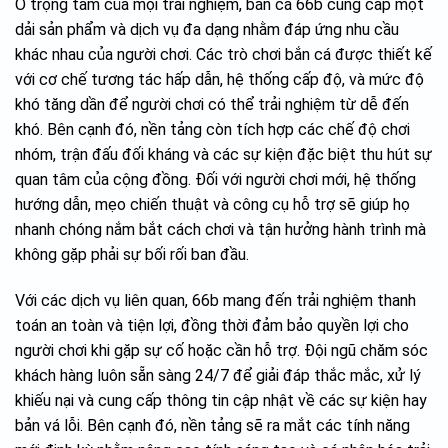
Ở trọng tâm của mọi trải nghiệm, bắn cá 66b cung cấp một
dải sản phẩm và dịch vụ đa dạng nhằm đáp ứng nhu cầu
khác nhau của người chơi. Các trò chơi bắn cá được thiết kế
với cơ chế tương tác hấp dẫn, hệ thống cấp độ, và mức độ
khó tăng dần để người chơi có thể trải nghiệm từ dễ đến
khó. Bên cạnh đó, nền tảng còn tích hợp các chế độ chơi
nhóm, trận đấu đối kháng và các sự kiện đặc biệt thu hút sự
quan tâm của cộng đồng. Đối với người chơi mới, hệ thống
hướng dẫn, mẹo chiến thuật và công cụ hỗ trợ sẽ giúp họ
nhanh chóng nắm bắt cách chơi và tận hưởng hành trình mà
không gặp phải sự bối rối ban đầu.
Với các dịch vụ liên quan, 66b mang đến trải nghiệm thanh
toán an toàn và tiện lợi, đồng thời đảm bảo quyền lợi cho
người chơi khi gặp sự cố hoặc cần hỗ trợ. Đội ngũ chăm sóc
khách hàng luôn sẵn sàng 24/7 để giải đáp thắc mắc, xử lý
khiếu nại và cung cấp thông tin cập nhật về các sự kiện hay
bản vá lỗi. Bên cạnh đó, nền tảng sẽ ra mắt các tính năng