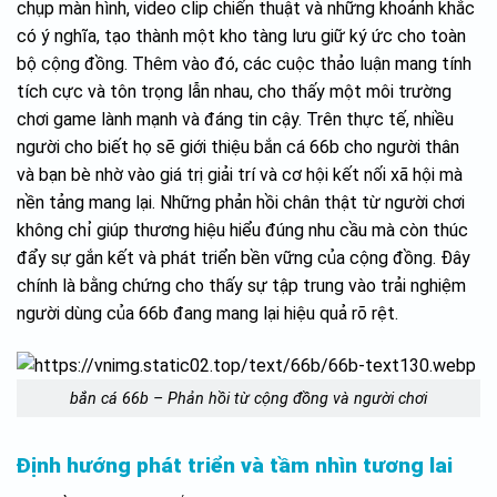
chụp màn hình, video clip chiến thuật và những khoảnh khắc
có ý nghĩa, tạo thành một kho tàng lưu giữ ký ức cho toàn
bộ cộng đồng. Thêm vào đó, các cuộc thảo luận mang tính
tích cực và tôn trọng lẫn nhau, cho thấy một môi trường
chơi game lành mạnh và đáng tin cậy. Trên thực tế, nhiều
người cho biết họ sẽ giới thiệu bắn cá 66b cho người thân
và bạn bè nhờ vào giá trị giải trí và cơ hội kết nối xã hội mà
nền tảng mang lại. Những phản hồi chân thật từ người chơi
không chỉ giúp thương hiệu hiểu đúng nhu cầu mà còn thúc
đẩy sự gắn kết và phát triển bền vững của cộng đồng. Đây
chính là bằng chứng cho thấy sự tập trung vào trải nghiệm
người dùng của 66b đang mang lại hiệu quả rõ rệt.
bắn cá 66b – Phản hồi từ cộng đồng và người chơi
Định hướng phát triển và tầm nhìn tương lai