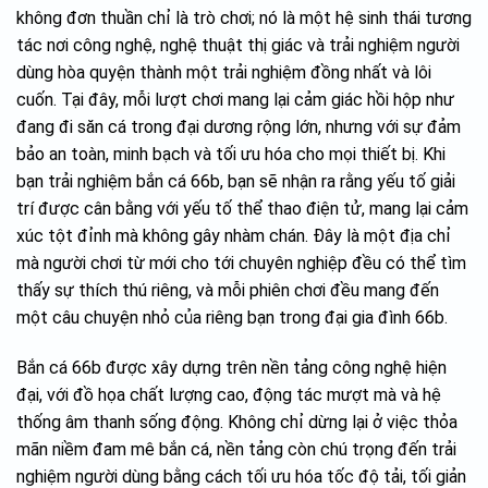
không đơn thuần chỉ là trò chơi; nó là một hệ sinh thái tương
tác nơi công nghệ, nghệ thuật thị giác và trải nghiệm người
dùng hòa quyện thành một trải nghiệm đồng nhất và lôi
cuốn. Tại đây, mỗi lượt chơi mang lại cảm giác hồi hộp như
đang đi săn cá trong đại dương rộng lớn, nhưng với sự đảm
bảo an toàn, minh bạch và tối ưu hóa cho mọi thiết bị. Khi
bạn trải nghiệm bắn cá 66b, bạn sẽ nhận ra rằng yếu tố giải
trí được cân bằng với yếu tố thể thao điện tử, mang lại cảm
xúc tột đỉnh mà không gây nhàm chán. Đây là một địa chỉ
mà người chơi từ mới cho tới chuyên nghiệp đều có thể tìm
thấy sự thích thú riêng, và mỗi phiên chơi đều mang đến
một câu chuyện nhỏ của riêng bạn trong đại gia đình 66b.
Bắn cá 66b được xây dựng trên nền tảng công nghệ hiện
đại, với đồ họa chất lượng cao, động tác mượt mà và hệ
thống âm thanh sống động. Không chỉ dừng lại ở việc thỏa
mãn niềm đam mê bắn cá, nền tảng còn chú trọng đến trải
nghiệm người dùng bằng cách tối ưu hóa tốc độ tải, tối giản