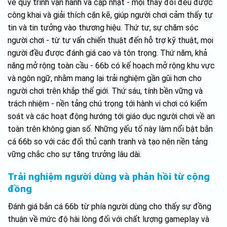
về quy trình vận hành và cập nhật - mọi thay đổi đều được
công khai và giải thích cặn kẽ, giúp người chơi cảm thấy tự
tin và tin tưởng vào thương hiệu. Thứ tư, sự chăm sóc
người chơi - từ tư vấn chiến thuật đến hỗ trợ kỹ thuật, mọi
người đều được đánh giá cao và tôn trọng. Thứ năm, khả
năng mở rộng toàn cầu - 66b có kế hoạch mở rộng khu vực
và ngôn ngữ, nhằm mang lại trải nghiệm gần gũi hơn cho
người chơi trên khắp thế giới. Thứ sáu, tính bền vững và
trách nhiệm - nền tảng chú trọng tới hành vi chơi có kiểm
soát và các hoạt động hướng tới giáo dục người chơi về an
toàn trên không gian số. Những yếu tố này làm nổi bật bắn
cá 66b so với các đối thủ cạnh tranh và tạo nên nền tảng
vững chắc cho sự tăng trưởng lâu dài.
Trải nghiệm người dùng và phản hồi từ cộng
đồng
Đánh giá bắn cá 66b từ phía người dùng cho thấy sự đồng
thuận về mức độ hài lòng đối với chất lượng gameplay và