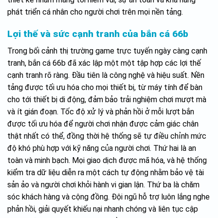
phát triển cá nhân cho người chơi trên mọi nền tảng.
Lợi thế và sức cạnh tranh của bắn cá 66b
Trong bối cảnh thị trường game trực tuyến ngày càng cạnh
tranh, bắn cá 66b đã xác lập một một tập hợp các lợi thế
cạnh tranh rõ ràng. Đầu tiên là công nghệ và hiệu suất. Nền
tảng được tối ưu hóa cho mọi thiết bị, từ máy tính để bàn
cho tới thiết bị di động, đảm bảo trải nghiệm chơi mượt mà
và ít gián đoạn. Tốc độ xử lý và phản hồi ở mỗi lượt bắn
được tối ưu hóa để người chơi nhận được cảm giác chân
thật nhất có thể, đồng thời hệ thống sẽ tự điều chỉnh mức
độ khó phù hợp với kỹ năng của người chơi. Thứ hai là an
toàn và minh bạch. Mọi giao dịch được mã hóa, và hệ thống
kiểm tra dữ liệu diễn ra một cách tự động nhằm bảo vệ tài
sản ảo và người chơi khỏi hành vi gian lận. Thứ ba là chăm
sóc khách hàng và cộng đồng. Đội ngũ hỗ trợ luôn lắng nghe
phản hồi, giải quyết khiếu nại nhanh chóng và liên tục cập