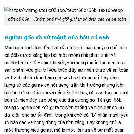
bắn cá 66b – Khám phá thế giới giải trí số đỉnh cao và an toàn
Nguồn gốc và sứ mệnh của bắn cá 66b
Mọi hành trình lớn đều bắt đầu từ một câu chuyện nhỏ. bắn
cá 66b được sáng lập bởi một nhóm nhà phát triển và
marketer trẻ đầy nhiệt huyết, với mong muốn tạo nên một
sản phẩm vừa giải trí vừa thúc đẩy sự nhận thức về an toàn
và trách nhiệm khi tham gia các hoạt động số. Lấy cảm
hứng từ các game cá nổi tiếng trên thị trường nhưng luôn
hướng tới sự đổi mới và cải tiến liên tục, 66b ra đời như một
bản tái hiện đầy sức sống của đại dương số. Tên gọi 66b
mang ý nghĩa liên kết giữa truyền thống và hiện đại: số 66
đại diện cho sự ổn định, trong khi chữ cái “b” nhấn mạnh yếu
tố bản sắc và cộng đồng của nền tảng. Đây không chỉ là
một thương hiệu game, mà là một lời hứa về sự nhất quán