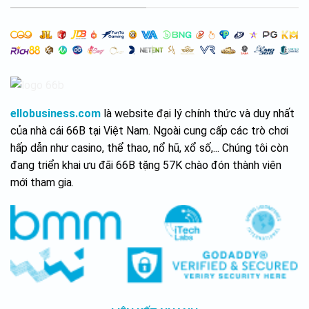
ellobusiness.com
là website đại lý chính thức và duy nhất
của nhà cái 66B tại Việt Nam. Ngoài cung cấp các trò chơi
hấp dẫn như casino, thể thao, nổ hũ, xổ số,... Chúng tôi còn
đang triển khai ưu đãi 66B tặng 57K chào đón thành viên
mới tham gia.