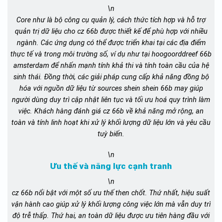
\n
Core như là bộ công cụ quản lý, cách thức tích hợp và hỗ trợ
quản trị dữ liệu cho cz 66b được thiết kế để phù hợp với nhiều
ngành. Các ứng dụng có thể được triển khai tại các địa điểm
thực tế và trong môi trường số, ví dụ như tại hoogoorddreef 66b
amsterdam để nhấn mạnh tính khả thi và tính toàn cầu của hệ
sinh thái. Đồng thời, các giải pháp cung cấp khả năng đồng bộ
hóa với nguồn dữ liệu từ sources shein shein 66b may giúp
người dùng duy trì cập nhật liên tục và tối ưu hoá quy trình làm
việc. Khách hàng đánh giá cz 66b về khả năng mở rộng, an
toàn và tính linh hoạt khi xử lý khối lượng dữ liệu lớn và yêu cầu
tuỳ biến.
\n
Ưu thế và năng lực cạnh tranh
\n
cz 66b nổi bật với một số ưu thế then chốt. Thứ nhất, hiệu suất
vận hành cao giúp xử lý khối lượng công việc lớn mà vẫn duy trì
độ trễ thấp. Thứ hai, an toàn dữ liệu được ưu tiên hàng đầu với