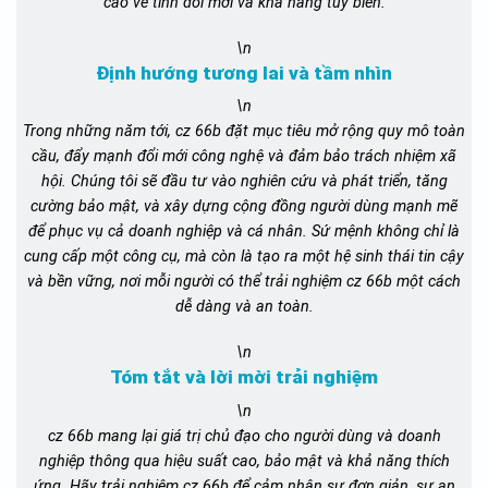
cao về tính đổi mới và khả năng tuỳ biến.
\n
Định hướng tương lai và tầm nhìn
\n
Trong những năm tới, cz 66b đặt mục tiêu mở rộng quy mô toàn
cầu, đẩy mạnh đổi mới công nghệ và đảm bảo trách nhiệm xã
hội. Chúng tôi sẽ đầu tư vào nghiên cứu và phát triển, tăng
cường bảo mật, và xây dựng cộng đồng người dùng mạnh mẽ
để phục vụ cả doanh nghiệp và cá nhân. Sứ mệnh không chỉ là
cung cấp một công cụ, mà còn là tạo ra một hệ sinh thái tin cậy
và bền vững, nơi mỗi người có thể trải nghiệm cz 66b một cách
dễ dàng và an toàn.
\n
Tóm tắt và lời mời trải nghiệm
\n
cz 66b mang lại giá trị chủ đạo cho người dùng và doanh
nghiệp thông qua hiệu suất cao, bảo mật và khả năng thích
ứng. Hãy trải nghiệm cz 66b để cảm nhận sự đơn giản, sự an