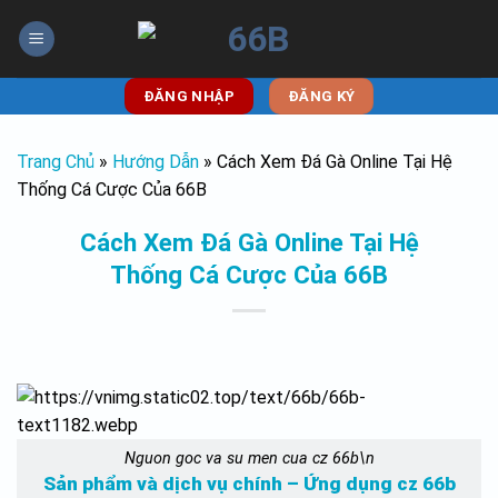
Skip
to
content
ĐĂNG NHẬP
ĐĂNG KÝ
Trang Chủ
»
Hướng Dẫn
»
Cách Xem Đá Gà Online Tại Hệ
Thống Cá Cược Của 66B
Cách Xem Đá Gà Online Tại Hệ
Thống Cá Cược Của 66B
Nguon goc va su men cua cz 66b\n
Sản phẩm và dịch vụ chính – Ứng dụng cz 66b