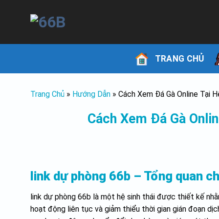
Skip
to
content
TRANG CHỦ
Trang Chủ
»
Hướng Dẫn
»
Cách Xem Đá Gà Online Tại 
Cách Xem Đá Gà Onlin
link dự phòng 66b – Tổng quan chủ 
link dự phòng 66b là một hệ sinh thái được thiết kế nhằm
hoạt động liên tục và giảm thiểu thời gian gián đoạn dị