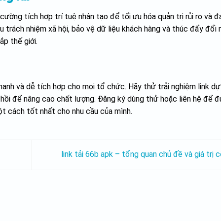
ường tích hợp trí tuệ nhân tạo để tối ưu hóa quản trị rủi ro và 
ịu trách nhiệm xã hội, bảo vệ dữ liệu khách hàng và thúc đẩy đổi
p thế giới.
hanh và dễ tích hợp cho mọi tổ chức. Hãy thử trải nghiệm link d
 hồi để nâng cao chất lượng. Đăng ký dùng thử hoặc liên hệ để 
ột cách tốt nhất cho nhu cầu của mình.
link tải 66b apk – tổng quan chủ đề và giá trị c