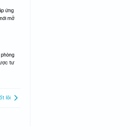
đáp ứng
 mới mở
ự phòng
được tư
ốt lõi