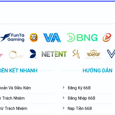
LIÊN KẾT NHANH
HƯỚNG DẪN
hoản Và Điều Kiện
Đăng Ký 66B
ó Trách Nhiệm
Đăng Nhập 66B
rừ Trách Nhiệm
Nạp Tiền 66B