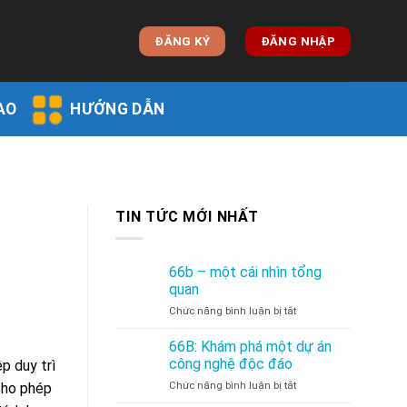
ĐĂNG KÝ
ĐĂNG NHẬP
AO
HƯỚNG DẪN
TIN TỨC MỚI NHẤT
66b – một cái nhìn tổng
quan
Chức năng bình luận bị tắt
66b
–
một
66B: Khám phá một dự án
cái
công nghệ độc đáo
p duy trì
nhìn
 cho phép
Chức năng bình luận bị tắt
66B:
tổng
Khám
quan