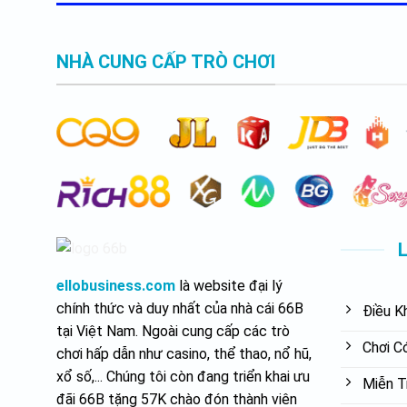
NHÀ CUNG CẤP TRÒ CHƠI
ellobusiness.com
là website đại lý
chính thức và duy nhất của nhà cái 66B
Điều K
tại Việt Nam. Ngoài cung cấp các trò
Chơi C
chơi hấp dẫn như casino, thể thao, nổ hũ,
xổ số,... Chúng tôi còn đang triển khai ưu
Miễn T
đãi 66B tặng 57K chào đón thành viên