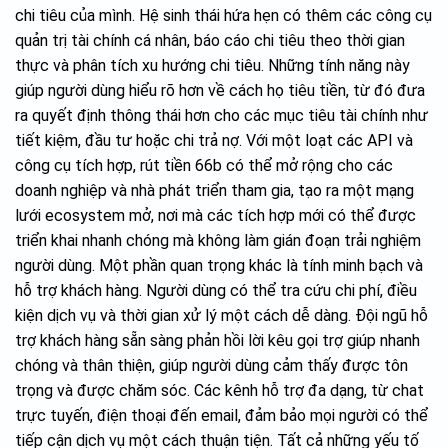
chi tiêu của mình. Hệ sinh thái hứa hẹn có thêm các công cụ
quản trị tài chính cá nhân, báo cáo chi tiêu theo thời gian
thực và phân tích xu hướng chi tiêu. Những tính năng này
giúp người dùng hiểu rõ hơn về cách họ tiêu tiền, từ đó đưa
ra quyết định thông thái hơn cho các mục tiêu tài chính như
tiết kiệm, đầu tư hoặc chi trả nợ. Với một loạt các API và
công cụ tích hợp, rút tiền 66b có thể mở rộng cho các
doanh nghiệp và nhà phát triển tham gia, tạo ra một mạng
lưới ecosystem mở, nơi mà các tích hợp mới có thể được
triển khai nhanh chóng mà không làm gián đoạn trải nghiệm
người dùng. Một phần quan trọng khác là tính minh bạch và
hỗ trợ khách hàng. Người dùng có thể tra cứu chi phí, điều
kiện dịch vụ và thời gian xử lý một cách dễ dàng. Đội ngũ hỗ
trợ khách hàng sẵn sàng phản hồi lời kêu gọi trợ giúp nhanh
chóng và thân thiện, giúp người dùng cảm thấy được tôn
trọng và được chăm sóc. Các kênh hỗ trợ đa dạng, từ chat
trực tuyến, điện thoại đến email, đảm bảo mọi người có thể
tiếp cận dịch vụ một cách thuận tiện. Tất cả những yếu tố