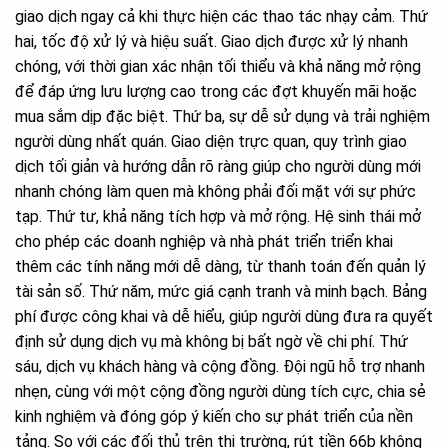
giao dịch ngay cả khi thực hiện các thao tác nhạy cảm. Thứ
hai, tốc độ xử lý và hiệu suất. Giao dịch được xử lý nhanh
chóng, với thời gian xác nhận tối thiểu và khả năng mở rộng
để đáp ứng lưu lượng cao trong các đợt khuyến mãi hoặc
mua sắm dịp đặc biệt. Thứ ba, sự dễ sử dụng và trải nghiệm
người dùng nhất quán. Giao diện trực quan, quy trình giao
dịch tối giản và hướng dẫn rõ ràng giúp cho người dùng mới
nhanh chóng làm quen mà không phải đối mặt với sự phức
tạp. Thứ tư, khả năng tích hợp và mở rộng. Hệ sinh thái mở
cho phép các doanh nghiệp và nhà phát triển triển khai
thêm các tính năng mới dễ dàng, từ thanh toán đến quản lý
tài sản số. Thứ năm, mức giá cạnh tranh và minh bạch. Bảng
phí được công khai và dễ hiểu, giúp người dùng đưa ra quyết
định sử dụng dịch vụ mà không bị bất ngờ về chi phí. Thứ
sáu, dịch vụ khách hàng và cộng đồng. Đội ngũ hỗ trợ nhanh
nhẹn, cùng với một cộng đồng người dùng tích cực, chia sẻ
kinh nghiệm và đóng góp ý kiến cho sự phát triển của nền
tảng. So với các đối thủ trên thị trường, rút tiền 66b không