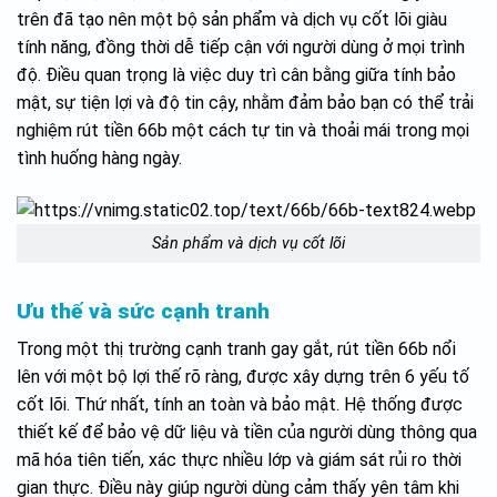
trên đã tạo nên một bộ sản phẩm và dịch vụ cốt lõi giàu
tính năng, đồng thời dễ tiếp cận với người dùng ở mọi trình
độ. Điều quan trọng là việc duy trì cân bằng giữa tính bảo
mật, sự tiện lợi và độ tin cậy, nhằm đảm bảo bạn có thể trải
nghiệm rút tiền 66b một cách tự tin và thoải mái trong mọi
tình huống hàng ngày.
Sản phẩm và dịch vụ cốt lõi
Ưu thế và sức cạnh tranh
Trong một thị trường cạnh tranh gay gắt, rút tiền 66b nổi
lên với một bộ lợi thế rõ ràng, được xây dựng trên 6 yếu tố
cốt lõi. Thứ nhất, tính an toàn và bảo mật. Hệ thống được
thiết kế để bảo vệ dữ liệu và tiền của người dùng thông qua
mã hóa tiên tiến, xác thực nhiều lớp và giám sát rủi ro thời
gian thực. Điều này giúp người dùng cảm thấy yên tâm khi