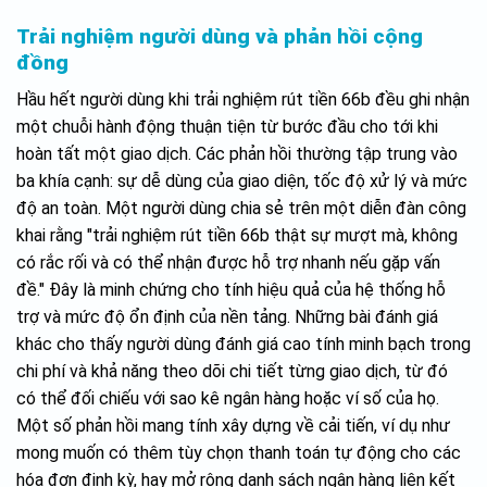
Trải nghiệm người dùng và phản hồi cộng
đồng
Hầu hết người dùng khi trải nghiệm rút tiền 66b đều ghi nhận
một chuỗi hành động thuận tiện từ bước đầu cho tới khi
hoàn tất một giao dịch. Các phản hồi thường tập trung vào
ba khía cạnh: sự dễ dùng của giao diện, tốc độ xử lý và mức
độ an toàn. Một người dùng chia sẻ trên một diễn đàn công
khai rằng "trải nghiệm rút tiền 66b thật sự mượt mà, không
có rắc rối và có thể nhận được hỗ trợ nhanh nếu gặp vấn
đề." Đây là minh chứng cho tính hiệu quả của hệ thống hỗ
trợ và mức độ ổn định của nền tảng. Những bài đánh giá
khác cho thấy người dùng đánh giá cao tính minh bạch trong
chi phí và khả năng theo dõi chi tiết từng giao dịch, từ đó
có thể đối chiếu với sao kê ngân hàng hoặc ví số của họ.
Một số phản hồi mang tính xây dựng về cải tiến, ví dụ như
mong muốn có thêm tùy chọn thanh toán tự động cho các
hóa đơn định kỳ, hay mở rộng danh sách ngân hàng liên kết