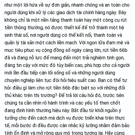
như một lời hứa về sự đơn giản, nhanh chóng và an toàn cho
người dùng khi xử lý các giao dịch tài chính hàng ngày. Đây
không chỉ là một nền tảng thanh toán hay một công cụ rút
tiền thông thường; nó được thiết kế để trở thành một hệ
sinh thái số, nơi người dùng có thể kết nối, thanh toán và
quản lý tài sản một cách liền mạch. Với ngọn lửa đam mê và
mục tiêu phục vụ cộng đồng số ngày càng lớn, rút tiền 66b
đã và đang nỗ lực để mang đến một trải nghiệm tinh gọn,
đáng tin cậy với mức độ tùy biến cao, phù hợp cho cả người
mới lần đầu tiếp cận lối sống số và những người dùng
chuyên nghiệp liên tục đòi hỏi hiệu suất cao. Bạn có thể tự
hỏi: điều gì làm cho rút tiền 66b đặc biệt so với những đối
thủ khác trên thị trường? Để trả lời câu hỏi đó, trước tiên
chúng ta cần nhìn rõ hành trình và các yếu tố then chốt
đang định hình thương hiệu này. Bắt đầu từ khởi nguồn ý
tưởng cho đến cách mà dịch vụ được triển khai trên thực
tế, mỗi bước đi đều được cân nhắc kỹ lưỡng nhằm đảm bảo
tính ổn định và mở rộng quy mô trong tương lai. Hãy cùng