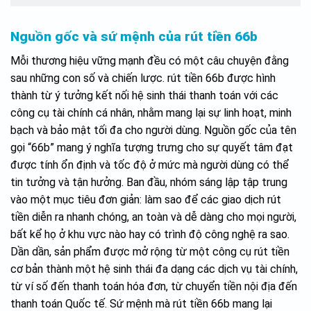
Nguồn gốc và sứ mệnh của rút tiền 66b
Mỗi thương hiệu vững mạnh đều có một câu chuyện đằng
sau những con số và chiến lược. rút tiền 66b được hình
thành từ ý tưởng kết nối hệ sinh thái thanh toán với các
công cụ tài chính cá nhân, nhằm mang lại sự linh hoạt, minh
bạch và bảo mật tối đa cho người dùng. Nguồn gốc của tên
gọi “66b” mang ý nghĩa tượng trưng cho sự quyết tâm đạt
được tính ổn định và tốc độ ở mức mà người dùng có thể
tin tưởng và tận hưởng. Ban đầu, nhóm sáng lập tập trung
vào một mục tiêu đơn giản: làm sao để các giao dịch rút
tiền diễn ra nhanh chóng, an toàn và dễ dàng cho mọi người,
bất kể họ ở khu vực nào hay có trình độ công nghệ ra sao.
Dần dần, sản phẩm được mở rộng từ một công cụ rút tiền
cơ bản thành một hệ sinh thái đa dạng các dịch vụ tài chính,
từ ví số đến thanh toán hóa đơn, từ chuyển tiền nội địa đến
thanh toán Quốc tế. Sứ mệnh mà rút tiền 66b mang lại