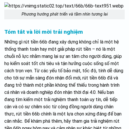
Phương hướng phát triển và tầm nhìn tương lai
Tóm tắt và lời mời trải nghiệm
Những gì rút tiền 66b đang xây dựng không chỉ là một hệ
thống thanh toán hay một giải pháp rút tiền – nó là một
chuỗi nỗ lực nhằm mang lại sự an tâm cho người dùng, giúp
họ kiểm soát tốt chi tiêu và tận hưởng cuộc sống số một
cách trọn vẹn. Từ các yếu tố bảo mật, tốc độ, tính dễ dùng
cho tới sự mẵn sàng đón nhận đổi mới, rút tiền 66b đã và
đang trở thành một phần không thể thiếu trong hành trình
cá nhân và doanh nghiệp đón nhận thời đại 4.0. Nếu bạn
đang tìm kiếm một trải nghiệm thanh toán uy tín, dễ tiếp
cận và có sự chăm sóc từ cộng đồng người dùng chân
thực, rút tiền 66b chính là một lựa chọn xứng đáng để bạn
cân nhắc. Để khám phá thêm, hãy tham gia trải nghiệm rút
tiền 66b ngay hôm nay và cảm nhận sự khác biệt từ những