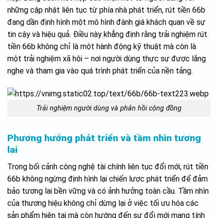
những cập nhật liên tục từ phía nhà phát triển, rút tiền 66b
đang dần định hình một mô hình đánh giá khách quan về sự
tin cậy và hiệu quả. Điều này khẳng định rằng trải nghiệm rút
tiền 66b không chỉ là một hành động kỹ thuật mà còn là
một trải nghiệm xã hội – nơi người dùng thực sự được lắng
nghe và tham gia vào quá trình phát triển của nền tảng.
Trải nghiệm người dùng và phản hồi cộng đồng
Phương hướng phát triển và tầm nhìn tương
lai
Trong bối cảnh công nghệ tài chính liên tục đổi mới, rút tiền
66b không ngừng định hình lại chiến lược phát triển để đảm
bảo tương lai bền vững và có ảnh hưởng toàn cầu. Tầm nhìn
của thương hiệu không chỉ dừng lại ở việc tối ưu hóa các
sản phẩm hiện tại mà còn hướng đến sự đổi mới mang tính