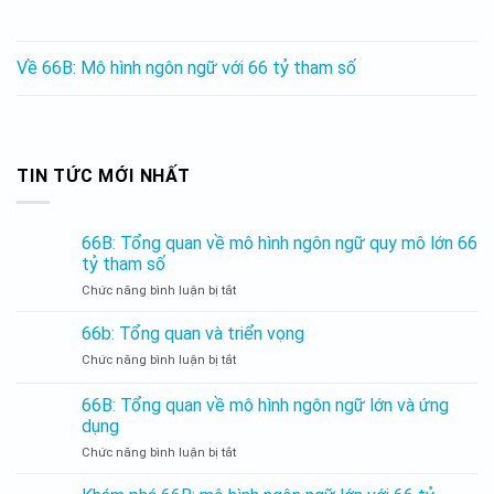
Về 66B: Mô hình ngôn ngữ với 66 tỷ tham số
TIN TỨC MỚI NHẤT
66B: Tổng quan về mô hình ngôn ngữ quy mô lớn 66
tỷ tham số
Chức năng bình luận bị tắt
66B:
Tổng
quan
66b: Tổng quan và triển vọng
về
Chức năng bình luận bị tắt
66b:
mô
Tổng
hình
quan
66B: Tổng quan về mô hình ngôn ngữ lớn và ứng
ngôn
và
ngữ
dụng
triển
quy
Chức năng bình luận bị tắt
66B:
vọng
mô
Tổng
lớn
quan