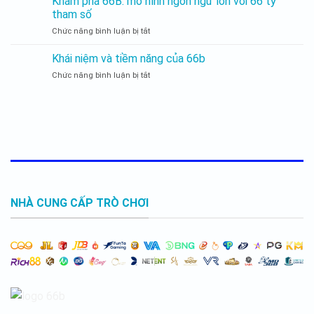
Khám phá 66B: mô hình ngôn ngữ lớn với 66 tỷ
66
về
tham số
tỷ
mô
tham
Chức năng bình luận bị tắt
Khám
hình
số
phá
ngôn
66B:
Khái niệm và tiềm năng của 66b
ngữ
mô
lớn
Chức năng bình luận bị tắt
Khái
hình
và
niệm
ngôn
ứng
và
ngữ
dụng
tiềm
lớn
năng
với
của
66
66b
tỷ
tham
số
NHÀ CUNG CẤP TRÒ CHƠI