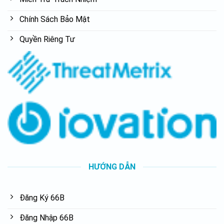
Chính Sách Bảo Mật
Quyền Riêng Tư
HƯỚNG DẪN
Đăng Ký 66B
Đăng Nhập 66B