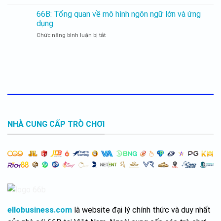
Tổng
hình
quan
66B: Tổng quan về mô hình ngôn ngữ lớn và ứng
ngôn
và
ngữ
dụng
triển
quy
Chức năng bình luận bị tắt
66B:
vọng
mô
Tổng
lớn
quan
66
về
tỷ
mô
tham
hình
số
ngôn
ngữ
lớn
và
ứng
NHÀ CUNG CẤP TRÒ CHƠI
dụng
ellobusiness.com
là website đại lý chính thức và duy nhất