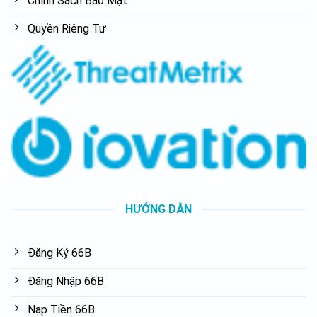
Chính Sách Bảo Mật
Quyền Riêng Tư
HƯỚNG DẪN
Đăng Ký 66B
Đăng Nhập 66B
Nạp Tiền 66B